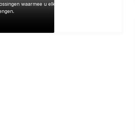
lossingen waarmee u elk bouwproject veilig
rengen.