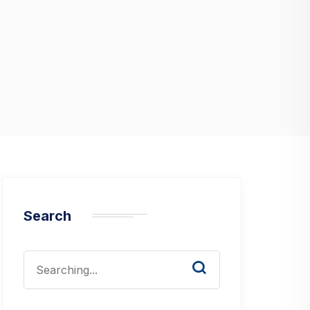
Search
Search
for: